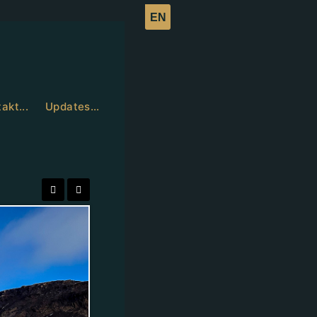
akt...
Updates…