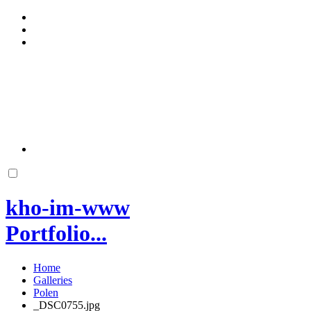
kho-im-www
Portfolio...
Home
Galleries
Polen
_DSC0755.jpg